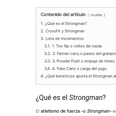
Contenido del artículo
ocultar
1.
¿Qué es el Strongman?
2.
CrossFit y Strongman
3.
Lista de movimientos
3.1.
1. Tire flip o volteo de rueda
3.2.
2. Farmer carry o paseo del granjer
3.3.
3. Prowler Push o empuje de trineo
3.4.
4. Yoke Carry o carga del yugo
4.
¿Qué beneficios aporta el Strongman al
¿Qué es el
Strongman
?
El
atletismo de fuerza -o
Strongman-
es