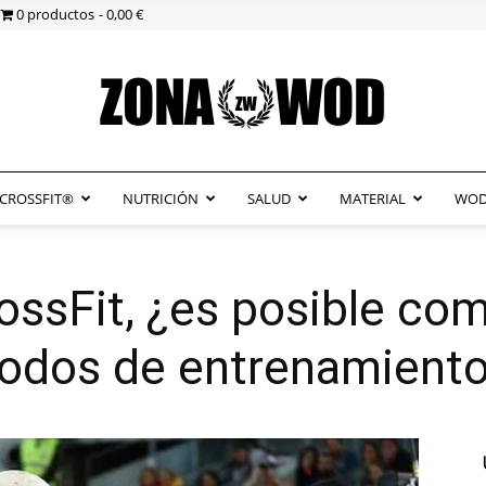
0 productos
0,00 €
CROSSFIT®
NUTRICIÓN
SALUD
MATERIAL
WOD
ZonaWOD
ssFit, ¿es posible com
odos de entrenamient