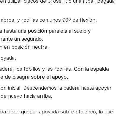
n utilizar discos de CrossFit o una fitball pegada
mbros, y rodillas con unos 90º de flexión.
a hasta una posición paralela al suelo y
urante un segundo
.
 en posición neutra.
poyada.
era, los tobillos y las rodillas.
Con la espalda
ce de bisagra sobre el apoyo.
ción inicial. Descendemos la cadera hasta apoyar
 de nuevo hacia arriba.
alda debe quedar apoyada sobre el banco, lo que