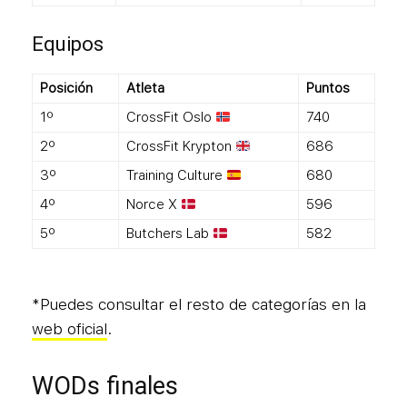
Equipos
Posición
Atleta
Puntos
1º
CrossFit Oslo
740
2º
CrossFit Krypton
686
3º
Training Culture
680
4º
Norce X
596
5º
Butchers Lab
582
*Puedes consultar el resto de categorías en la
web oficial
.
WODs finales