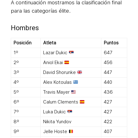
A continuación mostramos la clasificación final
para las categorías élite.
Hombres
Posición
Atleta
Puntos
1º
Lazar Dukic
647
2º
Aniol Ekai
456
3º
David Shorunke
447
4º
Alex Kotoulas
440
5º
Travis Mayer
436
6º
Calum Clements
427
7º
Luka Dukic
427
8º
Nikita Yundov
422
9º
Jelle Hoste
407