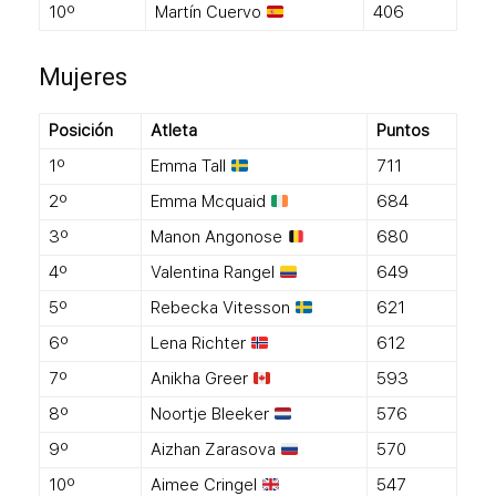
10º
Martín Cuervo
406
Mujeres
Posición
Atleta
Puntos
1º
Emma Tall
711
2º
Emma Mcquaid
684
3º
Manon Angonose
680
4º
Valentina Rangel
649
5º
Rebecka Vitesson
621
6º
Lena Richter
612
7º
Anikha Greer
593
8º
Noortje Bleeker
576
9º
Aizhan Zarasova
570
10º
Aimee Cringel
547