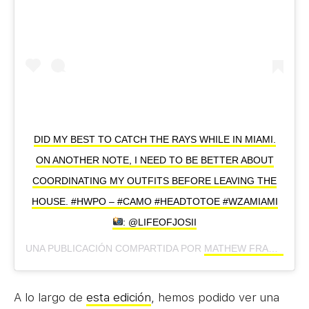
DID MY BEST TO CATCH THE RAYS WHILE IN MIAMI.
ON ANOTHER NOTE, I NEED TO BE BETTER ABOUT
COORDINATING MY OUTFITS BEFORE LEAVING THE
HOUSE. #HWPO – #CAMO #HEADTOTOE #WZAMIAMI
: @LIFEOFJOSII
UNA PUBLICACIÓN COMPARTIDA POR
MATHEW FRASER
(@M
A lo largo de
esta edición
, hemos podido ver una