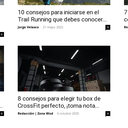
10 consejos para iniciarse en el
7
Trail Running que debes conocer...
c
Jorge Velasco
-
21 mayo 2022
Re
0
0
8 consejos para elegir tu box de
..
CrossFit perfecto, ¡toma nota...
Redacción | Zona Wod
-
6 octubre 2020
0
0