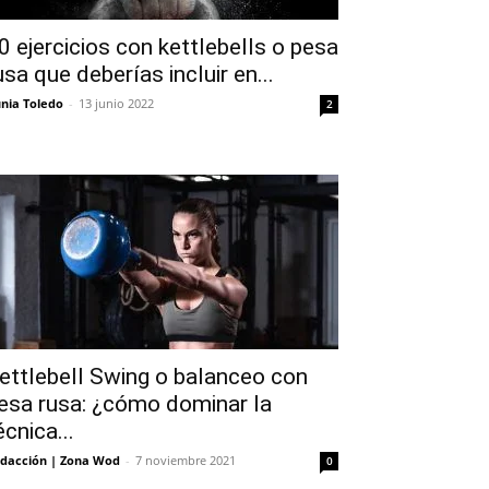
0 ejercicios con kettlebells o pesa
usa que deberías incluir en...
nia Toledo
-
13 junio 2022
2
ettlebell Swing o balanceo con
esa rusa: ¿cómo dominar la
écnica...
dacción | Zona Wod
-
7 noviembre 2021
0