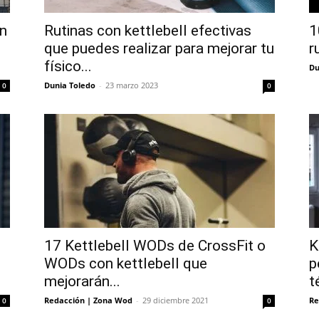
on
Rutinas con kettlebell efectivas
1
que puedes realizar para mejorar tu
r
físico...
Du
Dunia Toledo
-
23 marzo 2023
0
0
17 Kettlebell WODs de CrossFit o
K
WODs con kettlebell que
p
mejorarán...
t
Redacción | Zona Wod
-
29 diciembre 2021
Re
0
0