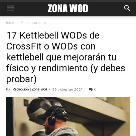
Inicio
Entrenamiento
17 Kettlebell WODs de
CrossFit o WODs con
kettlebell que mejorarán tu
físico y rendimiento (y debes
probar)
Por
Redacción | Zona Wod
-
0
29 diciembre 2021