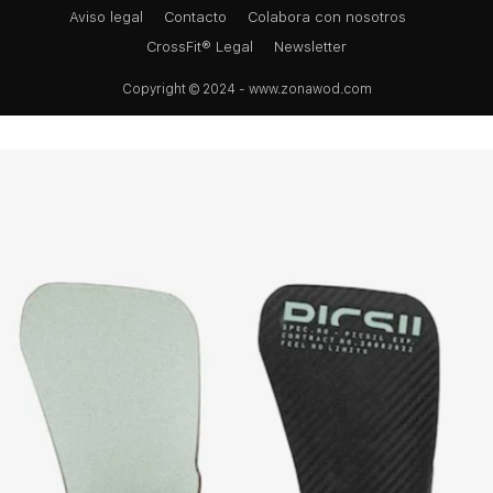
Aviso legal
Contacto
Colabora con nosotros
CrossFit® Legal
Newsletter
Copyright © 2024 - www.zonawod.com