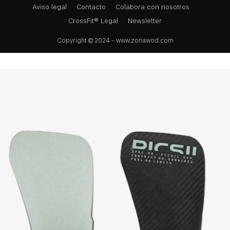
Aviso legal
Contacto
Colabora con nosotros
CrossFit® Legal
Newsletter
Copyright © 2024 - www.zonawod.com