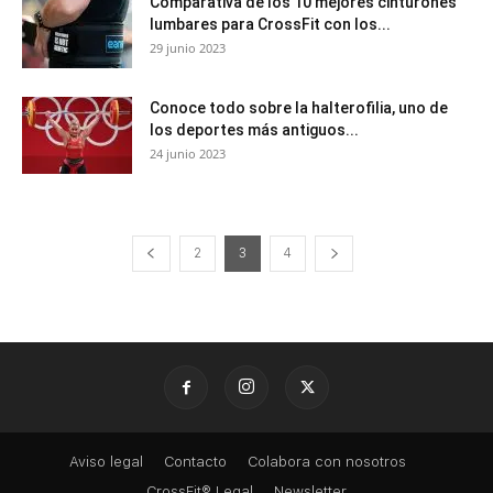
Comparativa de los 10 mejores cinturones
lumbares para CrossFit con los...
29 junio 2023
Conoce todo sobre la halterofilia, uno de
los deportes más antiguos...
24 junio 2023
2
3
4
Aviso legal
Contacto
Colabora con nosotros
CrossFit® Legal
Newsletter