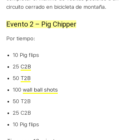
circuito cerrado en bicicleta de montaña.
Evento 2 – Pig Chipper
Por tiempo:
10 Pig flips
25
C2B
50
T2B
100
wall ball shots
50 T2B
25 C2B
10 Pig flips