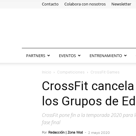
Contacto
Colabora con nosotros
Newsletter
PARTNERS
EVENTOS
ENTRENAMIENTO
Inicio
Competiciones
CrossFit Games
CrossFit cancela
los Grupos de E
CrossFit pone fin a la temporada 2020 para lo
fase final
Por
Redacción | Zona Wod
-
2 mayo 2020