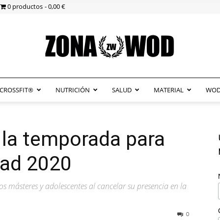
0 productos
0,00 €
CROSSFIT®
NUTRICIÓN
SALUD
MATERIAL
WOD
ZonaWOD
 la temporada para
dad 2020
s másteres y adolescentes al cancelar su presencia en la
0