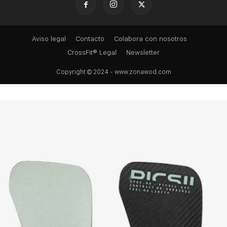
Aviso legal
Contacto
Colabora con nosotros
CrossFit® Legal
Newsletter
Copyright © 2024 - www.zonawod.com