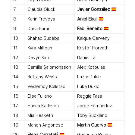
7
Claudia Gluck
Javier González
8
Karin Frevoya
Aniol Ekail
9
Dana Paran
Fabi Beneito
10
Shahad Budebs
Kaique Cerveny
11
Kyra Milligan
Kristof Horvath
12
Devyn Kim
Daniel Tai
13
Camilla Salomonsson
Alex Kotoulas
14
Brittany Weiss
Lazar Dukic
15
Veslemoy Kollstad
Luka Dukic
16
Elisa Fuliano
Reggie Fasa
17
Hanna Karlsson
Jorge Fernández
18
Mia Hesketh
Toby Buckland
19
Manon Angonese
Martin Cuervo
20
Elena Carratalá
Guillaume Briant