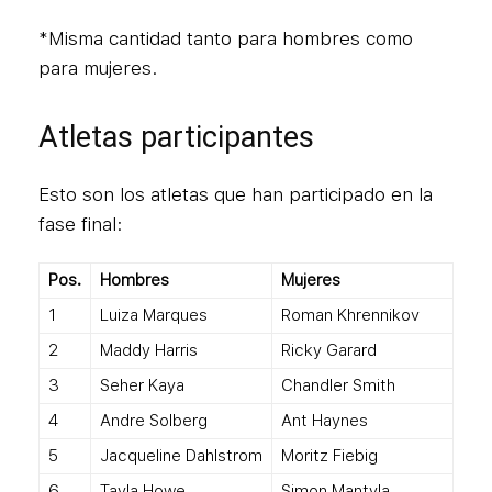
*Misma cantidad tanto para hombres como
para mujeres.
Atletas participantes
Esto son los atletas que han participado en la
fase final:
Pos.
Hombres
Mujeres
1
Luiza Marques
Roman Khrennikov
2
Maddy Harris
Ricky Garard
3
Seher Kaya
Chandler Smith
4
Andre Solberg
Ant Haynes
5
Jacqueline Dahlstrom
Moritz Fiebig
6
Tayla Howe
Simon Mantyla