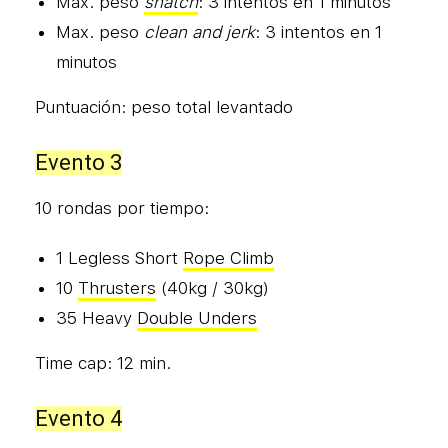
Max. peso
snatch
: 3 intentos en 1 minutos
Max. peso
clean and jerk
: 3 intentos en 1
minutos
Puntuación: peso total levantado
Evento 3
10 rondas por tiempo:
1 Legless Short
Rope Climb
10
Thrusters
(40kg / 30kg)
35 Heavy
Double Unders
Time cap: 12 min.
Evento 4