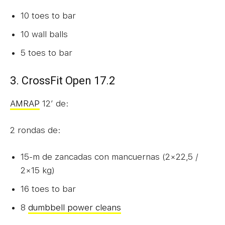
10 toes to bar
10 wall balls
5 toes to bar
3. CrossFit Open 17.2
AMRAP
12′ de:
2 rondas de:
15-m de zancadas con mancuernas (2×22,5 /
2×15 kg)
16 toes to bar
8
dumbbell power cleans