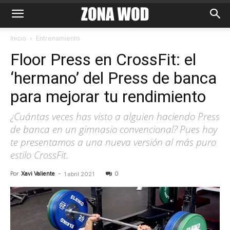
Inicio
Entrenamiento
Floor Press en CrossFit: el
‘hermano’ del Press de banca
para mejorar tu rendimiento
¿Cuántas veces has visto a alguien haciendo Press
de banca en un gimnasio convencional? Pues hoy
te presentamos a una nueva versión al más puro
estilo CrossFit.
Por
Xavi Valiente
-
0
1 abril 2021