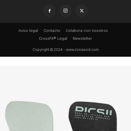
Aviso legal
Contacto
Colabora con nosotros
CrossFit® Legal
Newsletter
Copyright © 2024 - www.zonawod.com