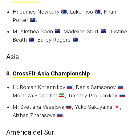
H: James Newbury
, Luke Fiso
, Khan
Porter
.
M: Alethea Boon
, Madeline Sturt
, Justine
Beath
, Bailey Rogers
.
Asia
8.
CrossFit Asia Championship
H: Roman Khrennikov
, Denis Samsonov
,
Morteza Sedaghat
, Timofey Prolubnikov
.
M: Svetlana Veselova
, Yuko Sakuyama
,
Aizhan Zharasova
.
América del Sur