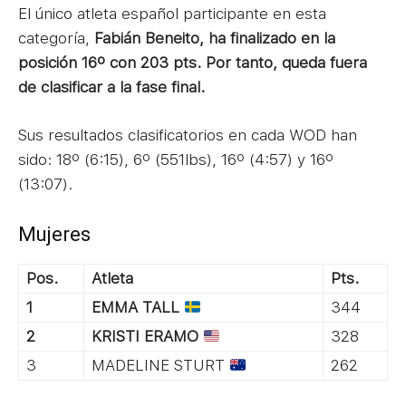
El único atleta español participante en esta
categoría,
Fabián Beneito, ha finalizado en la
posición 16º con 203 pts. Por tanto, queda fuera
de clasificar a la fase final.
Sus resultados clasificatorios en cada WOD han
sido: 18º (6:15), 6º (551lbs), 16º (4:57) y 16º
(13:07).
Mujeres
Pos.
Atleta
Pts.
1
EMMA TALL
344
2
KRISTI ERAMO
328
3
MADELINE STURT
262