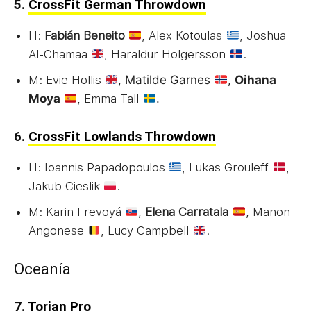
5.
CrossFit German Throwdown
H:
Fabián Beneito
, Alex Kotoulas
, Joshua
Al-Chamaa
, Haraldur Holgersson
.
M: Evie Hollis
, Matilde Garnes
,
Oihana
Moya
, Emma Tall
.
6.
CrossFit Lowlands Throwdown
H: Ioannis Papadopoulos
, Lukas Grouleff
,
Jakub Cieslik
.
M: Karin Frevoyá
,
Elena Carratala
, Manon
Angonese
, Lucy Campbell
.
Oceanía
7.
Torian Pro