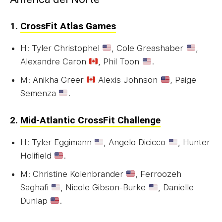
1.
CrossFit Atlas Games
H: Tyler Christophel
, Cole Greashaber
,
Alexandre Caron
, Phil Toon
.
M: Anikha Greer
Alexis Johnson
, Paige
Semenza
.
2.
Mid-Atlantic CrossFit Challenge
H: Tyler Eggimann
, Angelo Dicicco
, Hunter
Holifield
.
M: Christine Kolenbrander
, Ferroozeh
Saghafi
, Nicole Gibson-Burke
, Danielle
Dunlap
.