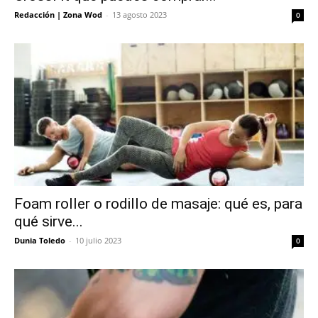
Redacción | Zona Wod
-
13 agosto 2023
0
Foam roller o rodillo de masaje: qué es, para
qué sirve...
Dunia Toledo
-
10 julio 2023
0