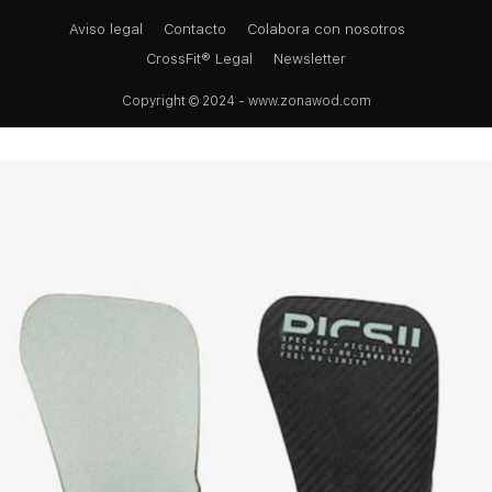
Aviso legal
Contacto
Colabora con nosotros
CrossFit® Legal
Newsletter
Copyright © 2024 - www.zonawod.com