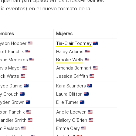
es que han participado en los CrossFit Games
ía eventos) en el nuevo formato de la
ombres
Mujeres
yson Hopper
Tia-Clair Toomey
ott Panchik
Haley Adams
stin Medeiros
Brooke Wells
avis Mayer
Amanda Barnhart
ck Watts
Jessica Griffith
oyce Dunne
Kara Saunders
y Crouch
Laura Clifton
yden Brown
Ellie Turner
xon Panchik
Arielle Loewen
andler Smith
Mallory O’Brien
m Paulson
Emma Cary