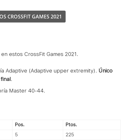
OS CROSSFIT GAMES 2021
es en estos CrossFit Games 2021.
oría Adaptive (Adaptive upper extremity).
Único
final
.
goría Master 40-44.
Pos.
Ptos.
5
225