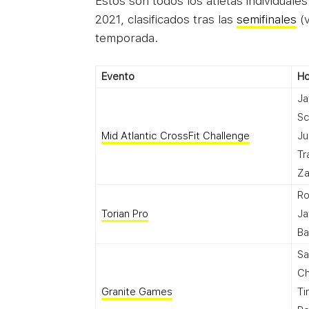
Estos son todos los atletas individual
2021, clasificados tras las
semifinales
(v
temporada.
Evento
H
Ja
Sc
Mid Atlantic CrossFit Challenge
Ju
Tr
Za
R
Torian Pro
Ja
Ba
Sa
Ch
Granite Games
Ti