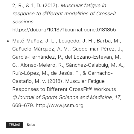
2, R., & 1, D. (2017).
Muscular fatigue in
response to different modalities of CrossFit
sessions
.
https://doi.org/10.1371/journal.pone.0181855
Maté-Muñoz, J. L., Lougedo, J. H., Barba, M.,
Cañuelo-Márquez, A. M., Guode-mar-Pérez, J.,
García-Fernández, P., del Lozano-Estevan, M.
C., Alonso-Melero, R., Sánchez-Calabuig, M. A.,
Ruíz-López, M., de Jesús, F., & Garnacho-
Castaño, M. v. (2018). Muscular Fatigue
Responses to Different CrossFit® Workouts.
©Journal of Sports Science and Medicine
,
17
,
668–679. http://www.jssm.org
TEMAS
Salud