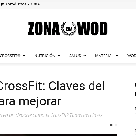
0 productos
0,00 €
CROSSFIT®
NUTRICIÓN
SALUD
MATERIAL
WOD
ZonaWOD
rossFit: Claves del
ara mejorar
 en un deporte como el CrossFit? Todas las claves
0