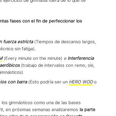
los ejercicios de gimnasia fuera de lo que se
ntas fases con el fin de perfeccionar los
 fuerza estricta
(Tiempos de descanso largos,
écnico sin fatiga).
M
(Every minute on the minute)
e
Interferencia
aeróbicos
(trabajo de intervalos con remo, ski,
gimnásticos)
ios con barra
(Esto podría ser un
HERO WOD
o
 a los gimnásticos como una de las bases
fit, en próximas semanas analizaremos
la parte