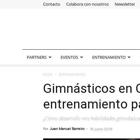
Contacto
Colabora con nosotros
Newsletter
PARTNERS
EVENTOS
ENTRENAMIENTO
Inicio
Entrenamiento
Gimnásticos en C
entrenamiento p
¿Cómo desarrollo mis habilidades gimnásticas
Por
Juan Manuel Barreiro
-
18 junio 2019