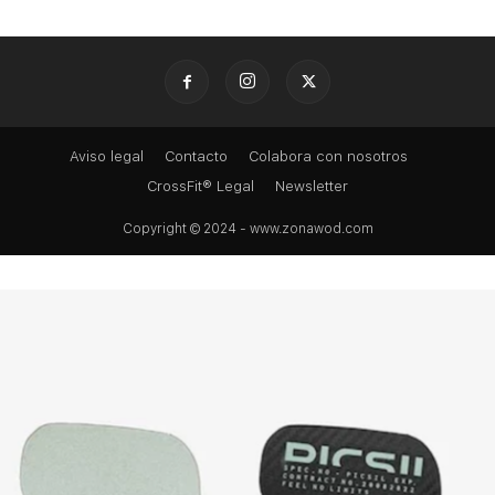
Aviso legal
Contacto
Colabora con nosotros
CrossFit® Legal
Newsletter
Copyright © 2024 - www.zonawod.com