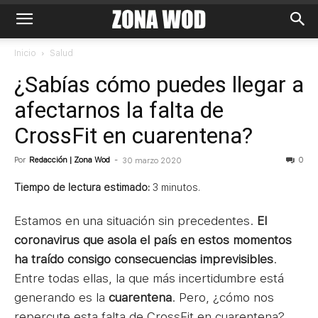
Inicio
Salud
¿Sabías cómo puedes llegar a
afectarnos la falta de
CrossFit en cuarentena?
Por
Redacción | Zona Wod
-
0
30 marzo 2020
Tiempo de lectura estimado:
3
minutos.
Estamos en una situación sin precedentes.
El
coronavirus que asola el país en estos momentos
ha traído consigo consecuencias imprevisibles
.
Entre todas ellas, la que más incertidumbre está
generando es la
cuarentena
. Pero, ¿cómo nos
repercute esta falta de CrossFit en cuarentena?