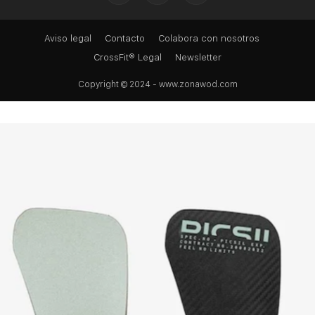
Aviso legal
Contacto
Colabora con nosotros
CrossFit® Legal
Newsletter
Copyright © 2024 - www.zonawod.com