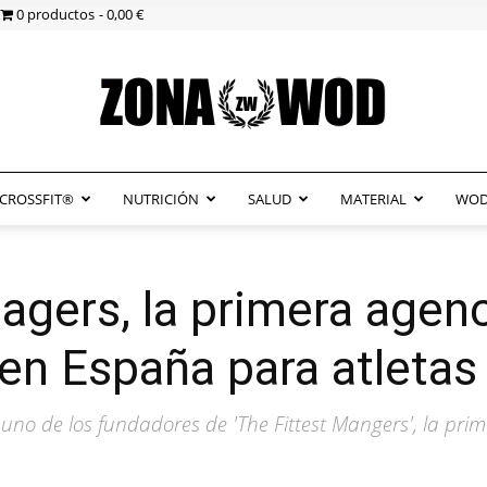
0 productos
0,00 €
CROSSFIT®
NUTRICIÓN
SALUD
MATERIAL
WOD
ZonaWOD
agers, la primera agen
en España para atletas
uno de los fundadores de 'The Fittest Mangers', la pri