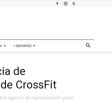
s
+ DEPORTES
cia de
 de CrossFit
mera agencia de representación para