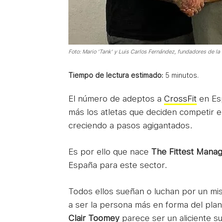
Foto: Mario 'Tank' y Luis Carlos Fernández, fundadores de la
Tiempo de lectura estimado:
5
minutos.
El número de adeptos a
CrossFit
en Esp
más los atletas que deciden competir e
creciendo a pasos agigantados.
Es por ello que nace
The Fittest Mana
España para este sector.
Todos ellos sueñan o luchan por un mis
a ser la persona más en forma del pla
Clair Toomey
parece ser un aliciente su