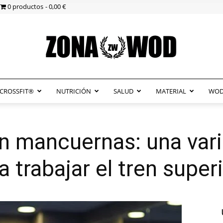
0 productos
0,00 €
CROSSFIT®
NUTRICIÓN
SALUD
MATERIAL
WOD
ZonaWOD
on mancuernas: una var
 trabajar el tren super