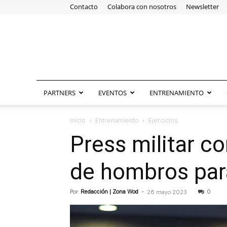
Contacto
Colabora con nosotros
Newsletter
PARTNERS
EVENTOS
ENTRENAMIENTO
Inicio
Entrenamiento
Ejercicios
Press militar c
de hombros para
Por
Redacción | Zona Wod
-
0
26 mayo 2023