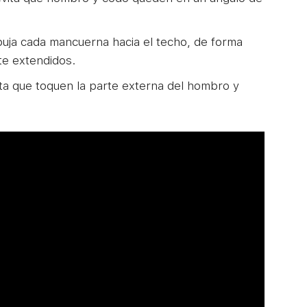
uja cada mancuerna hacia el techo, de forma
e extendidos.
ta que toquen la parte externa del hombro y