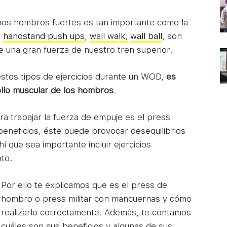
nos hombros fuertes es tan importante como la
,
handstand push ups
,
wall walk,
wall ball
, son
e una gran fuerza de nuestro tren superior.
 estos tipos de ejercicios durante un WOD,
es
llo muscular de los hombros
.
ra trabajar la fuerza de empuje es el press
 beneficios, éste puede provocar desequilibrios
í que sea importante incluir ejercicios
nto.
Por ello te explicamos que es el press de
hombro o press militar con mancuernas y cómo
realizarlo correctamente. Además, te contamos
cuáles son sus beneficios y algunas de sus