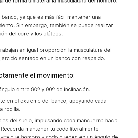
a de forma unilateral la musculatura del hombro.
 banco, ya que es más fácil mantener una
iento. Sin embargo, también se puede realizar
ión del core y los glúteos.
abajan en igual proporción la musculatura del
jercicio sentado en un banco con respaldo.
ectamente el movimiento:
ngulo entre 80º y 90º de inclinación.
te en el extremo del banco, apoyando cada
 rodilla.
 pies del suelo, impulsando cada mancuerna hacia
. Recuerda mantener tu codo literalmente
 evita que hombro y codo queden en un ángulo de