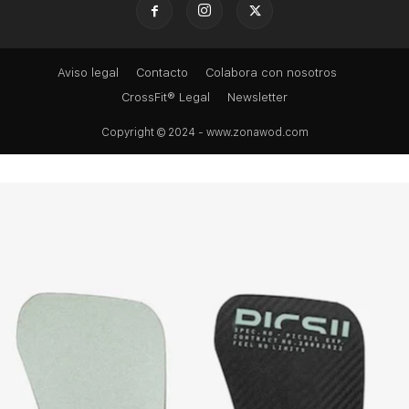
Aviso legal
Contacto
Colabora con nosotros
CrossFit® Legal
Newsletter
Copyright © 2024 - www.zonawod.com