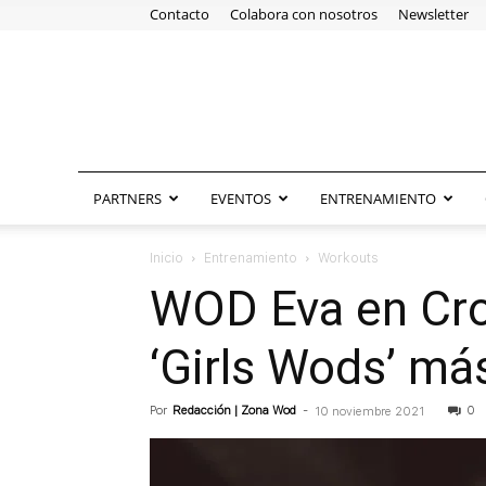
Contacto
Colabora con nosotros
Newsletter
PARTNERS
EVENTOS
ENTRENAMIENTO
Inicio
Entrenamiento
Workouts
WOD Eva en Cros
‘Girls Wods’ má
Por
Redacción | Zona Wod
-
0
10 noviembre 2021