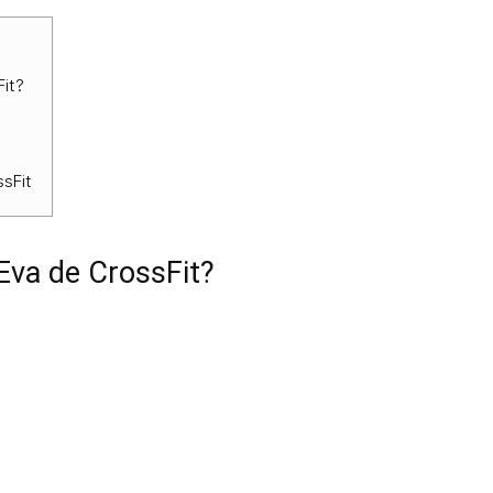
it?
sFit
Eva de CrossFit?