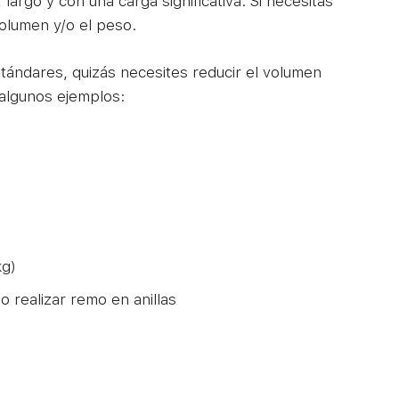
argo y con una carga significativa. Si necesitas
volumen y/o el peso.
tándares, quizás necesites reducir el volumen
 algunos ejemplos:
kg)
o realizar remo en anillas