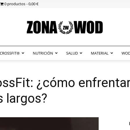
0 productos
0,00 €
CROSSFIT®
NUTRICIÓN
SALUD
MATERIAL
WOD
ZonaWOD
sFit: ¿cómo enfrentar
s largos?