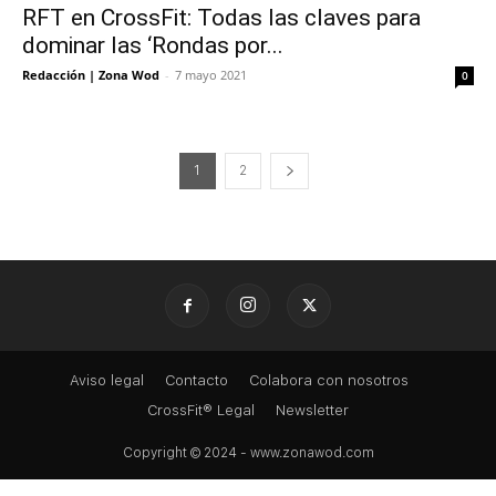
RFT en CrossFit: Todas las claves para
dominar las ‘Rondas por...
Redacción | Zona Wod
-
7 mayo 2021
0
1
2
Aviso legal
Contacto
Colabora con nosotros
CrossFit® Legal
Newsletter
Copyright © 2024 - www.zonawod.com