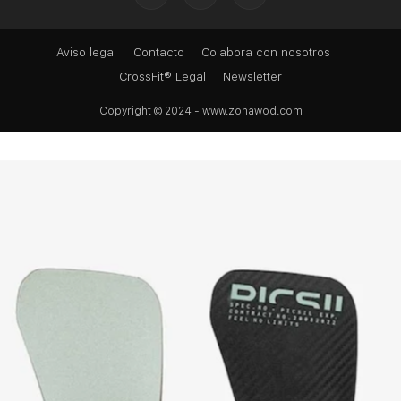
Aviso legal
Contacto
Colabora con nosotros
CrossFit® Legal
Newsletter
Copyright © 2024 - www.zonawod.com