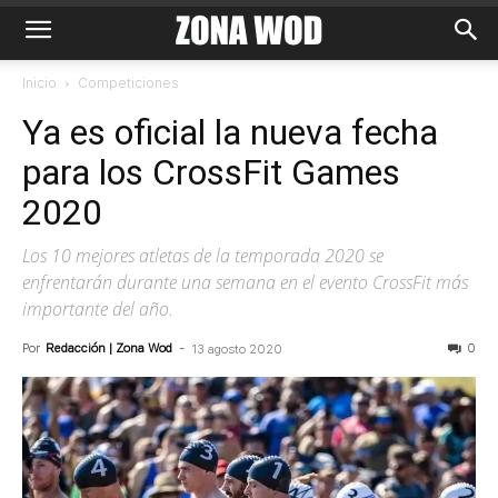
Inicio
Competiciones
Ya es oficial la nueva fecha
para los CrossFit Games
2020
Los 10 mejores atletas de la temporada 2020 se
enfrentarán durante una semana en el evento CrossFit más
importante del año.
Por
Redacción | Zona Wod
-
0
13 agosto 2020