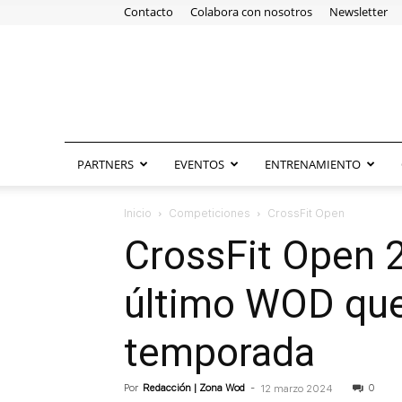
Contacto
Colabora con nosotros
Newsletter
PARTNERS
EVENTOS
ENTRENAMIENTO
Inicio
Competiciones
CrossFit Open
CrossFit Open 2
último WOD que 
temporada
Por
Redacción | Zona Wod
-
0
12 marzo 2024