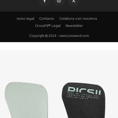
Aviso legal
Contacto
Colabora con nosotros
CrossFit® Legal
Newsletter
Copyright © 2024 - www.zonawod.com