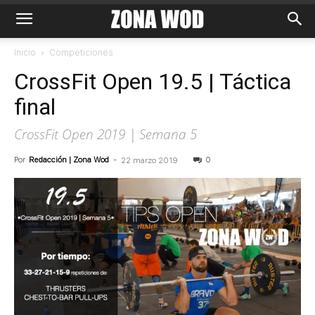
Inicio
Competiciones
CrossFit Open 19.5 | Táctica
final
CrossFit Open 2019 | Semana 5
Por
Redacción | Zona Wod
-
0
22 marzo 2019