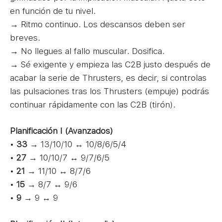
en función de tu nivel.
→ Ritmo continuo. Los descansos deben ser
breves.
→ No llegues al fallo muscular. Dosifica.
→ Sé exigente y empieza las C2B justo después de
acabar la serie de Thrusters, es decir, si controlas
las pulsaciones tras los Thrusters (empuje) podrás
continuar rápidamente con las C2B (tirón).
Planificación I (Avanzados)
•
33
→ 13/10/10 ↔ 10/8/6/5/4
•
27
→ 10/10/7 ↔ 9/7/6/5
•
21
→ 11/10 ↔ 8/7/6
•
15
→ 8/7 ↔ 9/6
•
9
→ 9 ↔ 9