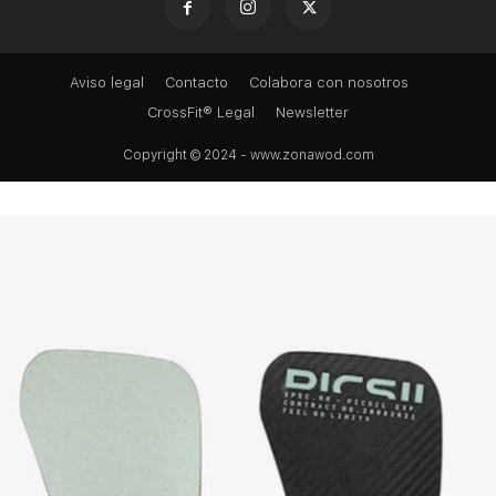
Aviso legal
Contacto
Colabora con nosotros
CrossFit® Legal
Newsletter
Copyright © 2024 - www.zonawod.com