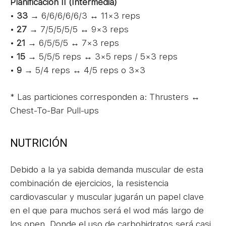
Planificación II (Intermedia)
•
33
→ 6/6/6/6/6/3 ↔ 11×3 reps
•
27
→ 7/5/5/5/5 ↔ 9×3 reps
•
21
→ 6/5/5/5 ↔ 7×3 reps
•
15
→ 5/5/5 reps ↔ 3×5 reps / 5×3 reps
•
9
→ 5/4 reps ↔ 4/5 reps o 3×3
* Las particiones corresponden a: Thrusters ↔
Chest-To-Bar Pull-ups
NUTRICIÓN
Debido a la ya sabida demanda muscular de esta
combinación de ejercicios, la resistencia
cardiovascular y muscular jugarán un papel clave
en el que para muchos será el wod más largo de
los open. Donde el uso de carbohidratos será casi