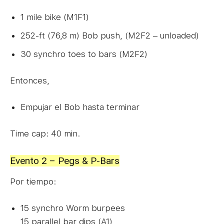
1 mile bike (M1F1)
252-ft (76,8 m) Bob push, (M2F2 – unloaded)
30 synchro toes to bars (M2F2)
Entonces,
Empujar el Bob hasta terminar
Time cap: 40 min.
Evento 2 – Pegs & P-Bars
Por tiempo:
15 synchro Worm burpees
15 parallel bar dips (A1)