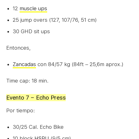
12
muscle ups
25 jump overs (127, 107/76, 51 cm)
30 GHD sit ups
Entonces,
Zancadas
con 84/57 kg (84ft – 25,6m aprox.)
Time cap: 18 min.
Evento 7 – Echo Press
Por tiempo:
30/25 Cal. Echo Bike
10 block
HSPU
(9/5 cm)