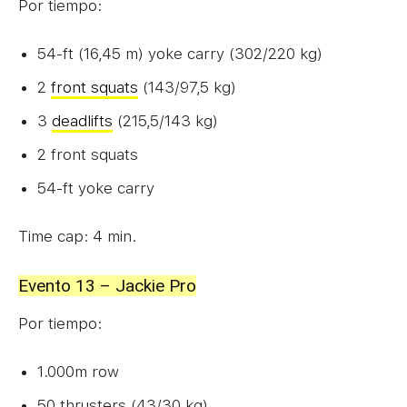
Por tiempo:
54-ft (16,45 m) yoke carry (302/220 kg)
2
front squats
(143/97,5 kg)
3
deadlifts
(215,5/143 kg)
2 front squats
54-ft yoke carry
Time cap: 4 min.
Evento 13 – Jackie Pro
Por tiempo:
1.000m row
50 thrusters (43/30 kg)