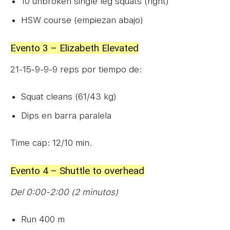
10 unbroken single leg squats (right)
HSW course (empiezan abajo)
Evento 3 – Elizabeth Elevated
21-15-9-9-9 reps por tiempo de:
Squat cleans (61/43 kg)
Dips en barra paralela
Time cap: 12/10 min.
Evento 4 – Shuttle to overhead
Del 0:00-2:00 (2 minutos)
Run 400 m