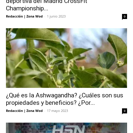
deportiva del Madrid CrossFit
Championship...
Redacción | Zona Wod
-
1 junio 2023
0
¿Qué es la Ashwagandha? ¿Cuáles son sus
propiedades y beneficios? ¿Por...
Redacción | Zona Wod
-
17 mayo 2023
0