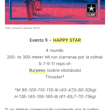
Foto: CrossFit Games 2020
Evento 9 –
HAPPY STAR
4 rounds:
200- to 300-meter hill run (carreraa por la colina)
5-7-9-11 reps of:
Burpees
(sobre obstáculo)
Thruster*
*M 95-105-110-115-lb (43-47,5-50-52kg)
H 135-145-155-165-lb (61-65,7-70-75kg)
*Los atletas comenzarán corriendo por la colina,