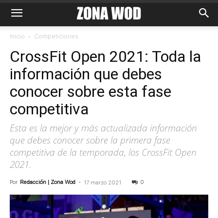
Inicio
Competiciones
CrossFit Open 2021: Toda la
información que debes
conocer sobre esta fase
competitiva
Esta es la mejor y más actualizada información
que debes conocer sobre la primera fase
competitiva de la temporada, los CrossFit Open
2021.
Por
Redacción | Zona Wod
-
0
17 marzo 2021