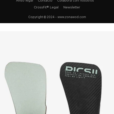
Aviso legal
Contacto
Colabora con nosotros
CrossFit® Legal
Newsletter
Copyright © 2024 - www.zonawod.com