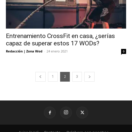
Entrenamiento CrossFit en casa, ¿serías
capaz de superar estos 17 WODs?
Redacción | Zona Wod
-
24 enero 2021
0
1
2
3