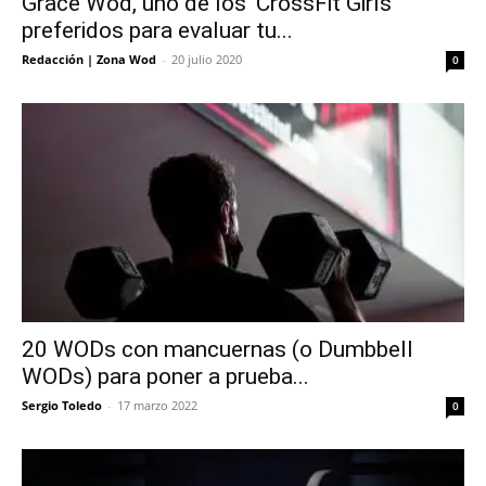
Grace Wod, uno de los ‘CrossFit Girls’
preferidos para evaluar tu...
Redacción | Zona Wod
-
20 julio 2020
0
20 WODs con mancuernas (o Dumbbell
WODs) para poner a prueba...
Sergio Toledo
-
17 marzo 2022
0